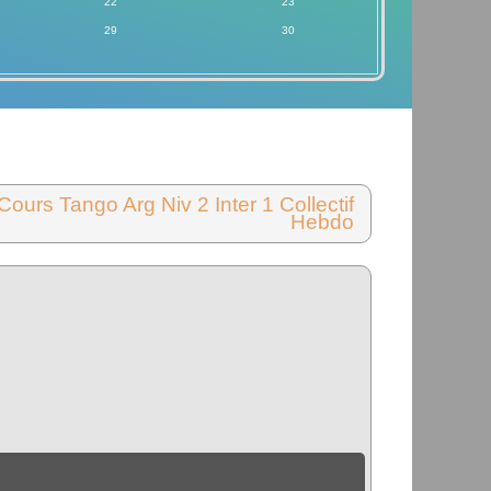
22
23
29
30
Cours Tango Arg Niv 2 Inter 1 Collectif
Hebdo