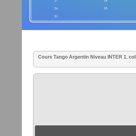
17
18
24
25
31
Cours Tango Argentin Niveau INTER 1, col