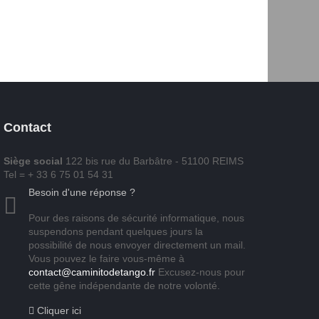
Contact
Siège social
122 bis rue du Barbâtre - 51100 REIMS
Tel = + 33 6 75 01 54 31
Besoin d'une réponse ?
Pour des raisons de sécurité informatique, nous
suspendons pendant quelques jours la
possibilité de nous envoyer directement un mail.
Vous pouvez le faire vous-même à
contact@caminitodetango.fr
Excusez-nous pour
cette gêne indépendante de notre volonté.
Cliquer ici