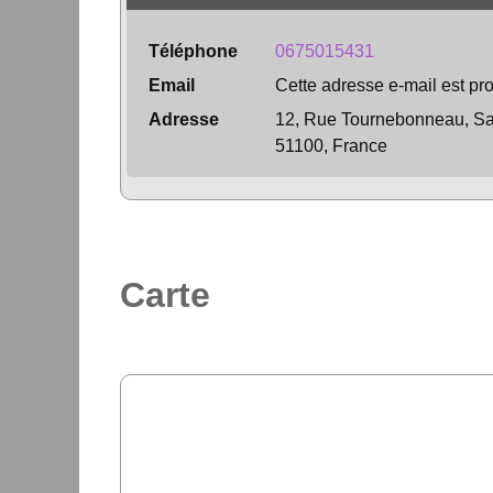
Téléphone
0675015431
Email
Cette adresse e-mail est pro
Adresse
12, Rue Tournebonneau, Sai
51100, France
Carte