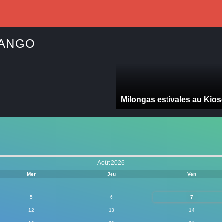
Milongas estivales au Kio
Août 2026
Mer
Jeu
Ven
5
6
7
12
13
14