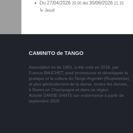
Du
27/04/2026
au
30/06/2026
20:00
21:15
↳
Jeudi
CAMINITO de TANGO
Association loi de 1901, a été créé en 2016, par
Francis BAUCHET, pour promouvoir et développer la
pratique et la culture du Tango Argentin (Rioplatense),
et plus généralement de la danse, toutes les danses,
à Reims en Champagne et dans sa région.
Activité DANSE-SANTE sur ordonnance à partir de
septembre 2025