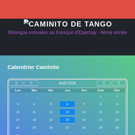
précédente
précédent
suivant
suivante
Milongas estivales au Kiosque d'Epernay - 6ème année
Calendrier Caminito
Août 2026
Lun
Mar
Mer
Jeu
Ven
Sam
Dim
1
2
3
4
5
6
7
8
9
10
11
12
13
14
15
16
17
18
19
20
21
22
23
24
25
26
27
28
29
30