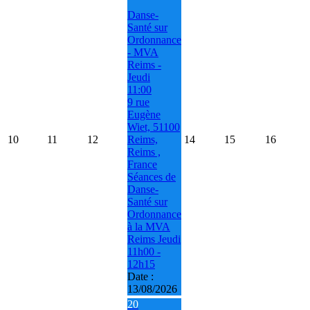
Danse-
Santé sur
Ordonnance
- MVA
Reims -
Jeudi
11:00
9 rue
Eugène
Wiet, 51100
10
11
12
Reims,
14
15
16
Reims ,
France
Séances de
Danse-
Santé sur
Ordonnance
à la MVA
Reims Jeudi
11h00 -
12h15
Date :
13/08/2026
20