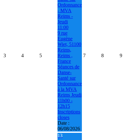
Ordonnance
- MVA
Reims -
Jeudi
11:00
9 rue
Eugène
Wiet, 51100
Reims,
3
4
5
Reims ,
7
8
9
France
Séances de
Danse-
Santé sur
Ordonnance
à la MVA
Reims Jeudi
11h00 -
12h15
Inscriptions
closes
Date :
06/08/2026
13