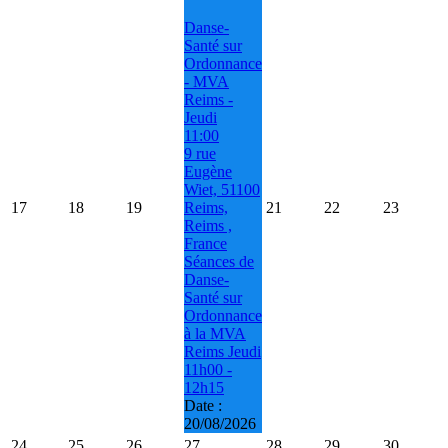
Danse-
Santé sur
Ordonnance
- MVA
Reims -
Jeudi
11:00
9 rue
Eugène
Wiet, 51100
17
18
19
Reims,
21
22
23
Reims ,
France
Séances de
Danse-
Santé sur
Ordonnance
à la MVA
Reims Jeudi
11h00 -
12h15
Date :
20/08/2026
24
25
26
27
28
29
30