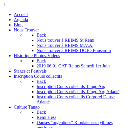
Année
Mois
Année
Mois
précédente
précédent
suivante
suivant
Accueil
Agenda
Blog
Nous Trouver
Back
Nous trouver à REIMS St Remi
Nous trouver à REIMS M.V.A.
Nous trouver à REIMS DOJO Ponsardin
Historique Photos-Vidéos
Back
2019 06 01 CAT Reims Samedi 1er Juin
Stages et Festivals
Inscription Cours collectifs
Back
Inscription Cours collectifs Tango Arg
Inscription Cours collectifs Tango Arg Adapté
Inscription Cours collectifs Corporel Danse
Adapté
Culture Tango
Back
Remi Hess
Danses "argentines" Rioplatenses rythmes
musiques