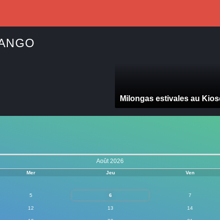
Milongas estivales au Kio
Août 2026
Mer
Jeu
Ven
5
6
7
12
13
14