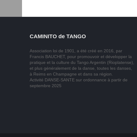
CAMINITO de TANGO
Association loi de 1901, a été créé en 2016, par
Francis BAUCHET, pour promouvoir et développer la
pratique et la culture du Tango Argentin (Rioplatense),
et plus généralement de la danse, toutes les danses,
à Reims en Champagne et dans sa région.
Activité DANSE-SANTE sur ordonnance à partir de
septembre 2025