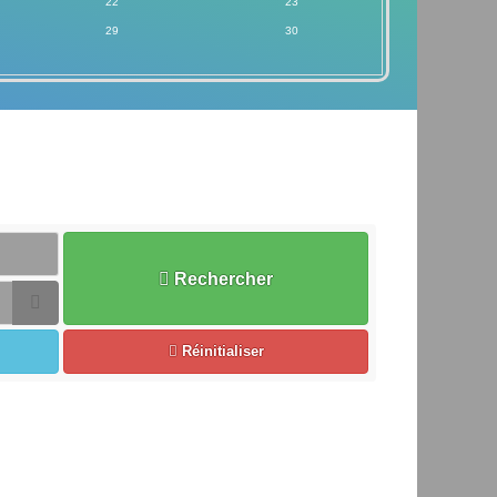
22
23
29
30
Rechercher
Ouvrir le calendrier
Réinitialiser