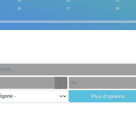
19
20
21
26
27
28
Ouvrir le calendrier
Plus d'options