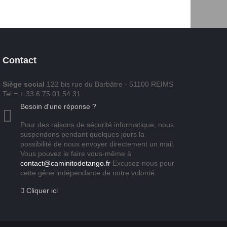
Contact
Siège social
122 bis rue du Barbâtre - 51100 REIMS
Tel = + 33 6 75 01 54 31
Besoin d'une réponse ?
Pour des raisons de sécurité informatique, nous
suspendons pendant quelques jours la
possibilité de nous envoyer directement un mail.
Vous pouvez le faire vous-même à
contact@caminitodetango.fr
Excusez-nous pour
cette gêne indépendante de notre volonté.
Cliquer ici