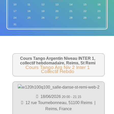
10
11
12
13
14
15
16
17
18
19
20
21
22
23
24
25
26
27
28
29
30
31
Cours Tango Argentin Niveau INTER 1,
collectif hebdomadaire, Reims, St Remi
Cours Tango Arg Niv 2 Inter 1
Collectif Hebdo
18/06/2026
20:00
-
21:15
12 rue Tournebonneau, 51100 Reims
|
Reims, France