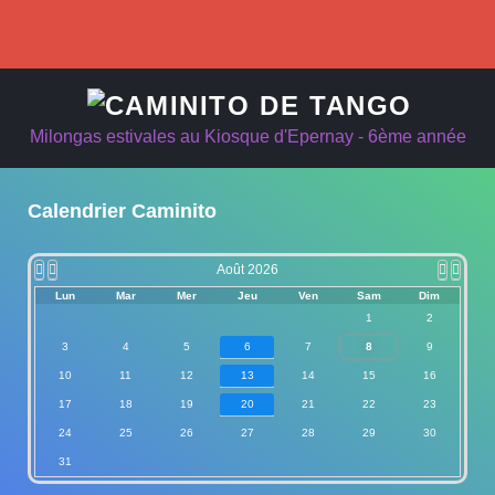
précédente
précédent
suivant
suivan
Milongas estivales au Kiosque d'Epernay - 6ème année
Calendrier Caminito
Août 2026
Lun
Mar
Mer
Jeu
Ven
Sam
Dim
1
2
3
4
5
6
7
8
9
10
11
12
13
14
15
16
17
18
19
20
21
22
23
24
25
26
27
28
29
30
31