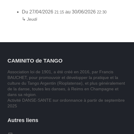
Du
27/04/2026
au
30/06/2026
21:15
22:30
↳
Jeudi
CAMINITO de TANGO
Association loi de 1901, a été créé en 2016, par Francis
BAUCHET, pour promouvoir et développer la pratique et la
culture du Tango Argentin (Rioplatense), et plus généralement
de la danse, toutes les danses, à Reims en Champagne et
dans sa région.
Activité DANSE-SANTE sur ordonnance à partir de septembre
2025
Autres liens