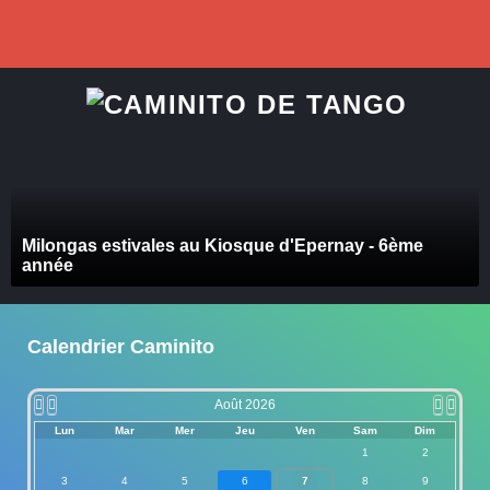
précédente
précédent
suivant
suivan
Milongas estivales au Kiosque d'Epernay - 6ème
année
Calendrier Caminito
Août 2026
Lun
Mar
Mer
Jeu
Ven
Sam
Dim
1
2
3
4
5
6
7
8
9