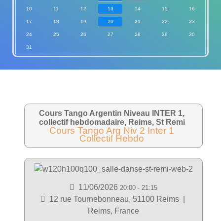
10
11
12
13
14
15
16
17
18
19
20
21
22
23
24
25
26
27
28
29
30
31
Cours Tango Argentin Niveau INTER 1,
collectif hebdomadaire, Reims, St Remi
Cours Tango Arg Niv 2 Inter 1
Collectif Hebdo
11/06/2026
20:00
-
21:15
12 rue Tournebonneau, 51100 Reims
|
Reims, France