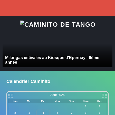
précédente
précédent
suivant
suivan
Milongas estivales au Kiosque d'Epernay - 6ème
année
Calendrier Caminito
Août 2026
Lun
Mar
Mer
Jeu
Ven
Sam
Dim
1
2
3
4
5
6
7
8
9