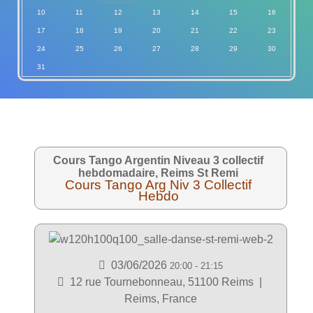
10
11
12
13
14
15
16
17
18
19
20
21
22
23
24
25
26
27
28
29
30
31
Cours Tango Argentin Niveau 3 collectif
hebdomadaire, Reims St Remi
Cours Tango Arg Niv 3 Collectif
Hebdo
03/06/2026
20:00
-
21:15
12 rue Tournebonneau, 51100 Reims
|
Reims, France