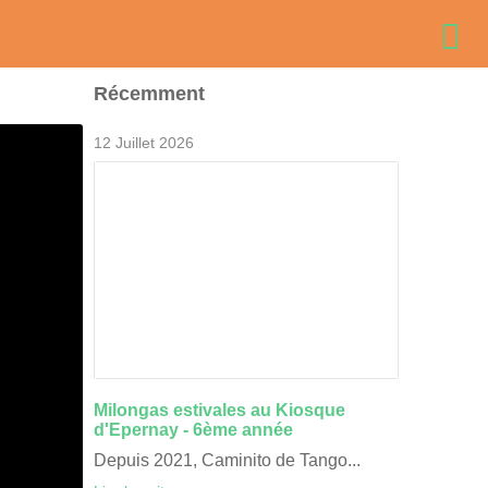
Récemment
12 Juillet 2026
Animation de la Journée 
Milongas estivales au Kiosque
du Grand Reims 16/06/2
d'Epernay - 6ème année
Depuis 2021, Caminito de Tango...
Le 16/06/2026, c'était&n...