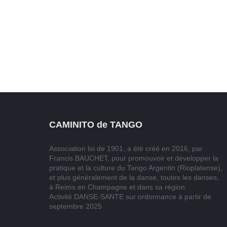
CAMINITO de TANGO
Association loi de 1901, a été créé en 2016, par
Francis BAUCHET, pour promouvoir et développer la
pratique et la culture du Tango Argentin (Rioplatense),
et plus généralement de la danse, toutes les danses,
à Reims en Champagne et dans sa région.
Activité DANSE-SANTE sur ordonnance à partir de
septembre 2025