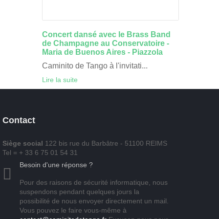
Concert dansé avec le Brass Band
de Champagne au Conservatoire -
Maria de Buenos Aires - Piazzola
Caminito de Tango à l'invitati...
Lire la suite
Contact
Siège social
122 bis rue du Barbâtre - 51100 REIMS
Tel = + 33 6 75 01 54 31
Besoin d'une réponse ?
Pour des raisons de sécurité informatique, nous
suspendons pendant quelques jours la
possibilité de nous envoyer directement un mail.
Vous pouvez le faire vous-même à