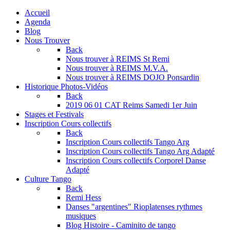
Accueil
Agenda
Blog
Nous Trouver
Back
Nous trouver à REIMS St Remi
Nous trouver à REIMS M.V.A.
Nous trouver à REIMS DOJO Ponsardin
Historique Photos-Vidéos
Back
2019 06 01 CAT Reims Samedi 1er Juin
Stages et Festivals
Inscription Cours collectifs
Back
Inscription Cours collectifs Tango Arg
Inscription Cours collectifs Tango Arg Adapté
Inscription Cours collectifs Corporel Danse
Adapté
Culture Tango
Back
Remi Hess
Danses "argentines" Rioplatenses rythmes
musiques
Blog Histoire - Caminito de tango