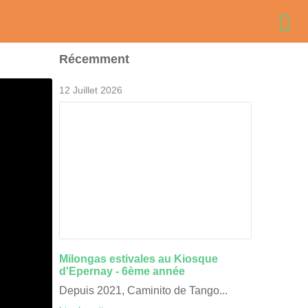
Récemment
12 Juillet 2026
Animation de la Journée 
Milongas estivales au Kiosque
du Grand Reims 16/06/2
d'Epernay - 6ème année
Depuis 2021, Caminito de Tango...
Le 16/06/2026, c'était&n...