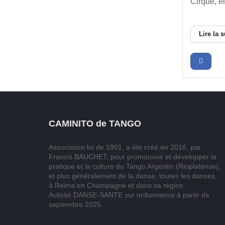
Cirque, ell
Lire la s
CAMINITO de TANGO
Association loi de 1901, a été créé en 2016, par
Francis BAUCHET, pour promouvoir et développer la
pratique et la culture du Tango Argentin (Rioplatense),
et plus généralement de la danse, toutes les danses,
à Reims en Champagne et dans sa région.
Activité DANSE-SANTE sur ordonnance à partir de
septembre 2025