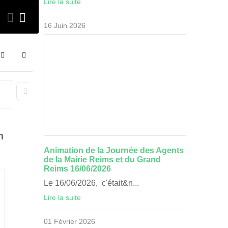
Lire la suite
Evénements
16 Juin 2026
16 Juin 2026
Search
Sign In
1
First Page
Previous Page
Next Page
Last Page
n
Animation de la Journée des Agents
de la Mairie Reims et du Grand
Reims 16/06/2026
Le 16/06/2026, c'était&n...
Lire la suite
01 Février 2026