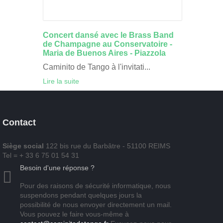
Concert dansé avec le Brass Band
de Champagne au Conservatoire -
Maria de Buenos Aires - Piazzola
Caminito de Tango à l'invitati...
Lire la suite
Contact
Siège social
122 bis rue du Barbâtre - 51100 REIMS
Tel = + 33 6 75 01 54 31
Besoin d'une réponse ?
Pour des raisons de sécurité informatique, nous
suspendons pendant quelques jours la
possibilité de nous envoyer directement un mail.
Vous pouvez le faire vous-même à