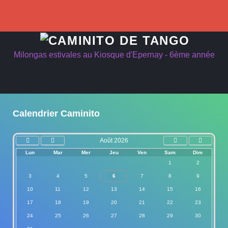
précédente
précédent
suivant
suivante
Milongas estivales au Kiosque d'Epernay - 6ème année
Calendrier Caminito
Août 2026
Lun
Mar
Mer
Jeu
Ven
Sam
Dim
1
2
3
4
5
6
7
8
9
10
11
12
13
14
15
16
17
18
19
20
21
22
23
24
25
26
27
28
29
30