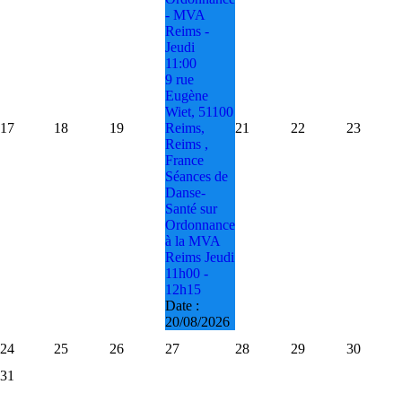
- MVA
Reims -
Jeudi
11:00
9 rue
Eugène
Wiet, 51100
17
18
19
Reims,
21
22
23
Reims ,
France
Séances de
Danse-
Santé sur
Ordonnance
à la MVA
Reims Jeudi
11h00 -
12h15
Date :
20/08/2026
24
25
26
27
28
29
30
31