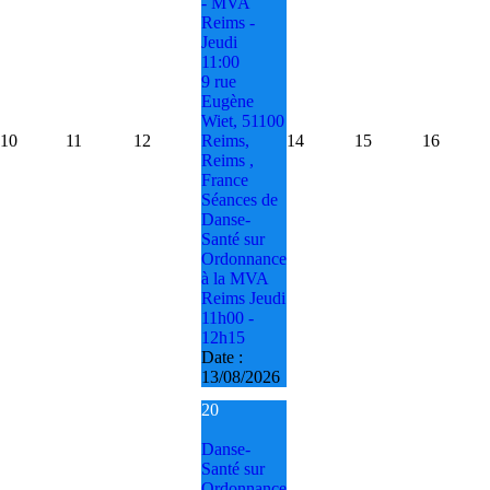
- MVA
Reims -
Jeudi
11:00
9 rue
Eugène
Wiet, 51100
10
11
12
Reims,
14
15
16
Reims ,
France
Séances de
Danse-
Santé sur
Ordonnance
à la MVA
Reims Jeudi
11h00 -
12h15
Date :
13/08/2026
20
Danse-
Santé sur
Ordonnance