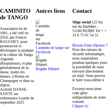
CAMINITO
Autres liens
Contact
de TANGO
Siège social
122 bis
rue du Barbâtre -
Association loi de
51100 REIMS Tel = +
1901, a été créé en
33 6 75 01 54 31
2016, par Francis
BAUCHET, pour
Besoin d'une réponse ?
promouvoir et
Caminito de tango sur
Pour des raisons de
développer la pratique
Facebook
sécurité informatique,
et la culture du Tango
nous suspendons
Argentin
pendant quelques jours
(Rioplatense), et plus
la possibilité de nous
généralement de la
Brigitte Hilairet
envoyer directement
danse, toutes les
un mail. Vous pouvez
danses, à Reims en
le faire vous-même à
Champagne et dans sa
contact@caminitodetan
région.
Excusez-nous pour
Activité DANSE-
cette gêne
SANTE sur
indépendante de notre
ordonnance à partir de
volonté.
septembre 2025
Cliquer ici