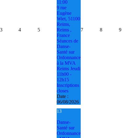
11:00
9 rue
Eugène
Wiet, 51100
Reims,
3
4
5
Reims ,
7
8
9
France
Séances de
Danse-
Santé sur
Ordonnance
à la MVA
Reims Jeudi
11h00 -
12h15
Inscriptions
closes
Date :
06/08/2026
13
Danse-
Santé sur
Ordonnance