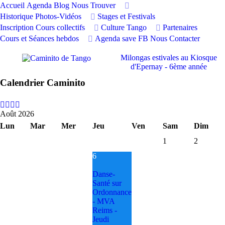
Accueil
Agenda
Blog
Nous Trouver
précédente
précédent
suivante
suivant
Historique Photos-Vidéos
Stages et Festivals
Inscription Cours collectifs
Culture Tango
Partenaires
Cours et Séances hebdos
Agenda save FB
Nous Contacter
Milongas estivales au Kiosque
d'Epernay - 6ème année
Calendrier Caminito
Août 2026
Lun
Mar
Mer
Jeu
Ven
Sam
Dim
1
2
6
Danse-
Santé sur
Ordonnance
- MVA
Reims -
Jeudi