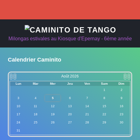
précédente
précédent
suivant
suivan
Milongas estivales au Kiosque d'Epernay - 6ème année
Calendrier Caminito
Août 2026
Lun
Mar
Mer
Jeu
Ven
Sam
Dim
1
2
3
4
5
6
7
8
9
10
11
12
13
14
15
16
17
18
19
20
21
22
23
24
25
26
27
28
29
30
31