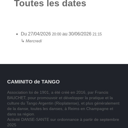
Toutes les dates
Du
27/04/2026
au
30/06/2026
20:00
21:15
↳
Mercredi
CAMINITO de TANGO
Association loi de 1901, a été créé en 2016, par Francis
BAUCHET, pour promouvoir et développer la pratique et la
culture du Tango Argentin (Rioplatense), et plus généralement
de la danse, toutes les danses, à Reims en Champagne et
dans sa région.
Activité DANSE-SANTE sur ordonnance à partir de septembre
2025