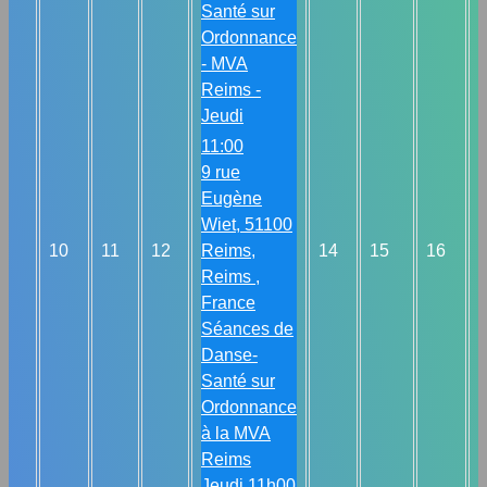
Santé sur
Ordonnance
- MVA
Reims -
Jeudi
11:00
9 rue
Eugène
Wiet, 51100
10
11
12
Reims,
14
15
16
Reims ,
France
Séances de
Danse-
Santé sur
Ordonnance
à la MVA
Reims
Jeudi 11h00