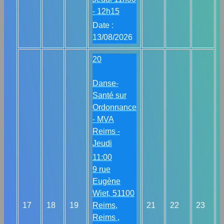
- 12h15
Date :
13/08/2026
20
Danse-
Santé sur
Ordonnance
- MVA
Reims -
Jeudi
11:00
9 rue
Eugène
Wiet, 51100
17
18
19
Reims,
21
22
23
Reims ,