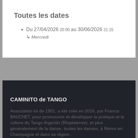
Toutes les dates
Du
27/04/2026
au
30/06/2026
20:00
21:15
↳
Mercredi
CAMINITO de TANGO
Association loi de 1901, a été créé en 2016, par Francis
BAUCHET, pour promouvoir et développer la pratique et la
culture du Tango Argentin (Rioplatense), et plus
généralement de la danse, toutes les danses, à Reims en
Champagne et dans sa région.