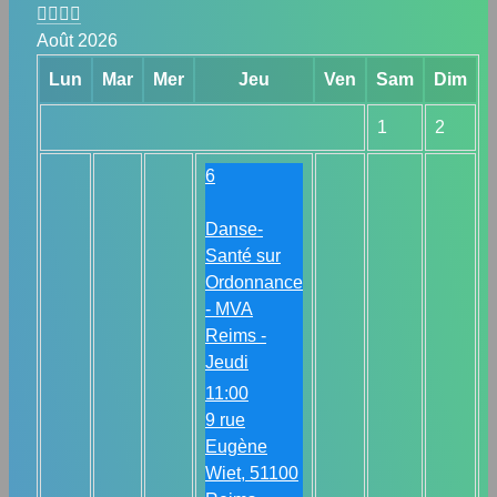
Août 2026
Lun
Mar
Mer
Jeu
Ven
Sam
Dim
1
2
6
Danse-
Santé sur
Ordonnance
- MVA
Reims -
Jeudi
11:00
9 rue
Eugène
Wiet, 51100