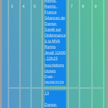
Reims,
3
4
5
Reims ,
7
8
9
France
Séances de
Danse-
Santé sur
Ordonnance
à la MVA
Reims
Jeudi 11h00
- 12h15
Inscriptions
closes
Date :
06/08/2026
13
Danse-