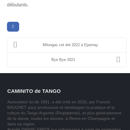
débutants.
Milongas cet été 2022 à Epernay
Bye Bye 2021
CAMINITO de TANGO
Association loi de 1901, a été créé en 2016, par Francis
BAUCHET, pour promouvoir et développer la pratique et la
culture du Tango Argentin (Rioplatense), et plus généralement
de la danse, toutes les danses, à Reims en Champagne et
dans sa région.
Activité DANSE-SANTE sur ordonnance à partir de septembre