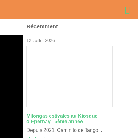
Récemment
12 Juillet 2026
Animation de la Journée 
Milongas estivales au Kiosque
du Grand Reims 16/06/2
d'Epernay - 6ème année
Depuis 2021, Caminito de Tango...
Le 16/06/2026, c'était&n...