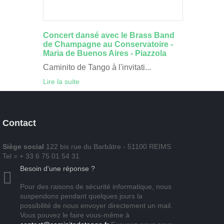
Concert dansé avec le Brass Band
de Champagne au Conservatoire -
Maria de Buenos Aires - Piazzola
Caminito de Tango à l'invitati...
Lire la suite
Contact
Siège social
122 bis rue du Barbâtre - 51100 REIMS
Tel = + 33 6 75 01 54 31
Besoin d'une réponse ?
Pour des raisons de sécurité informatique, nous
suspendons pendant quelques jours la
possibilité de nous envoyer directement un mail.
Vous pouvez le faire vous-même à