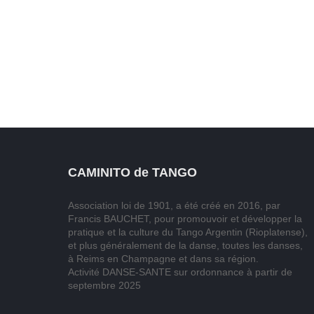
CAMINITO de TANGO
Association loi de 1901, a été créé en 2016, par
Francis BAUCHET, pour promouvoir et développer la
pratique et la culture du Tango Argentin (Rioplatense),
et plus généralement de la danse, toutes les danses,
à Reims en Champagne et dans sa région.
Activité DANSE-SANTE sur ordonnance à partir de
septembre 2025