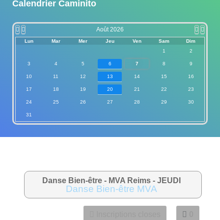
Calendrier Caminito
Août 2026
Lun
Mar
Mer
Jeu
Ven
Sam
Dim
1
2
3
4
5
6
7
8
9
10
11
12
13
14
15
16
17
18
19
20
21
22
23
24
25
26
27
28
29
30
31
Danse Bien-être - MVA Reims - JEUDI
Danse Bien-être MVA
Inscriptions closes
0