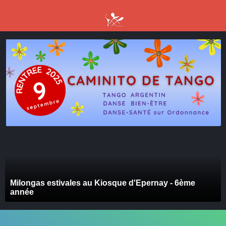
précédente
précédent
suivant
suivan
Milongas estivales au Kiosque d'Epernay - 6ème
année