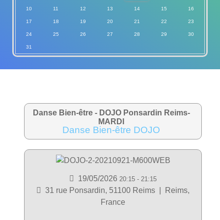
10
11
12
13
14
15
16
17
18
19
20
21
22
23
24
25
26
27
28
29
30
31
Danse Bien-être - DOJO Ponsardin Reims-
MARDI
Danse Bien-être DOJO
19/05/2026
20:15
-
21:15
31 rue Ponsardin, 51100 Reims
|
Reims,
France