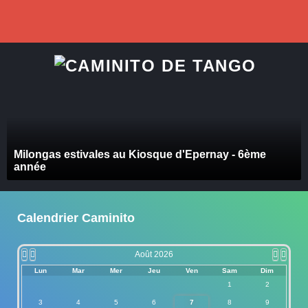
précédente
précédent
suivant
suivan
Milongas estivales au Kiosque d'Epernay - 6ème
année
Calendrier Caminito
Août 2026
Lun
Mar
Mer
Jeu
Ven
Sam
Dim
1
2
3
4
5
6
7
8
9