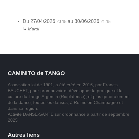
Du
27/04/2026
au
30/06/2026
20:15
21:15
↳
Mardi
CAMINITO de TANGO
Association loi de 1901, a été créé en 2016, par Francis
BAUCHET, pour promouvoir et développer la pratique et la
culture du Tango Argentin (Rioplatense), et plus généralement
de la danse, toutes les danses, à Reims en Champagne et
dans sa région.
Activité DANSE-SANTE sur ordonnance à partir de septembre
2025
Autres liens