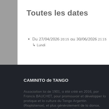
Toutes les dates
Du
27/04/2026
au
30/06/2026
20:15
21:15
↳
Lundi
CAMINITO de TANGO
Association loi de 1901, a été créé en 2016, par
Francis BAUCHET, pour promouvoir et développer la
pratique et la culture du Tango Argentin
(Rioplatense), et plus généralement de la danse,