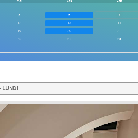
Mer
Jeu
Ven
5
6
7
12
13
14
19
20
21
26
27
28
 - LUNDI