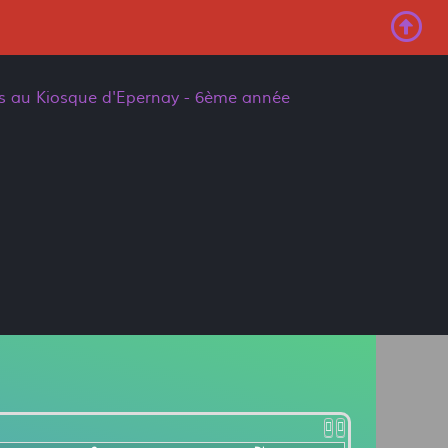
suivant
suivante
es au Kiosque d'Epernay - 6ème année