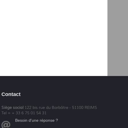
Contact
Siège social
122 bis rue du Barbâtre - 51100 REIMS
Tel = + 33 6 75 01 54 31
Besoin d'une réponse ?