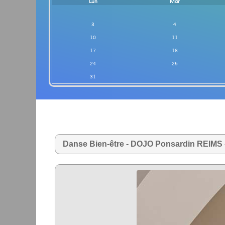
Lun
Mar
3
4
10
11
17
18
24
25
31
Danse Bien-être - DOJO Ponsardin REIMS