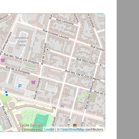
Leaflet
| ©
OpenStreetMap
contributors