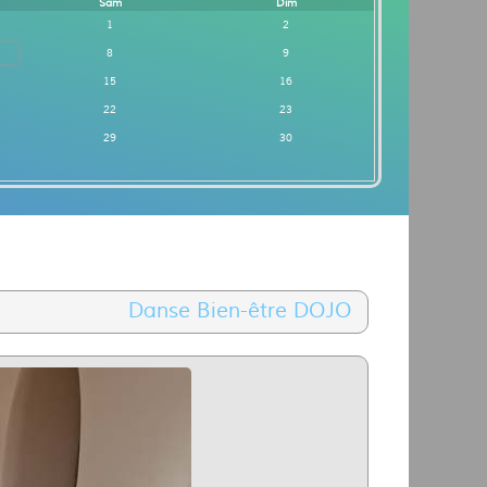
Sam
Dim
1
2
8
9
15
16
22
23
29
30
Danse Bien-être DOJO