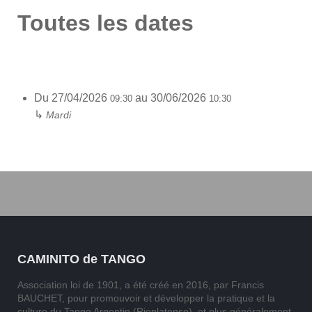
Toutes les dates
Du
27/04/2026
au
30/06/2026
09:30
10:30
↳
Mardi
CAMINITO de TANGO
Association loi de 1901, a été créé en 2016, par Francis
BAUCHET, pour promouvoir et développer la pratique et la
culture du Tango Argentin (Rioplatense), et plus généralement