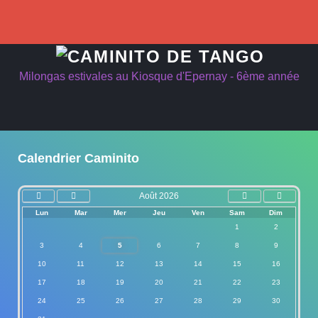
précédente
précédent
suivant
suivante
Milongas estivales au Kiosque d'Epernay - 6ème année
Calendrier Caminito
Août 2026
Lun
Mar
Mer
Jeu
Ven
Sam
Dim
1
2
3
4
5
6
7
8
9
10
11
12
13
14
15
16
17
18
19
20
21
22
23
24
25
26
27
28
29
30